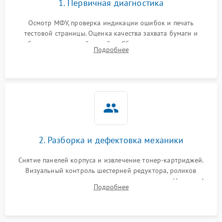
1. Первичная диагностика
Осмотр МФУ, проверка индикации ошибок и печать
тестовой страницы. Оценка качества захвата бумаги и
работы сканирующей линейки. Сбор данных о замятиях,
Подробнее
дефектах изображения или посторонних шумах при работе.
2. Разборка и дефектовка механики
Снятие панелей корпуса и извлечение тонер-картриджей.
Визуальный контроль шестерней редуктора, роликов
захвата, термопленки и прижимного вала в печи (фьюзере).
Подробнее
Проверка оптики сканера на загрязнения.