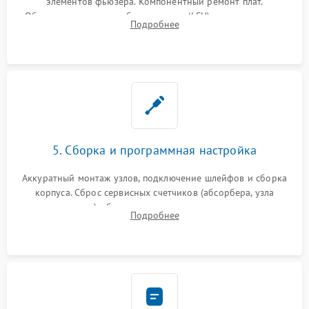
элементов фьюзера. Компонентный ремонт плат.
Обязательная очистка блока лазера (LSU), зеркал и тракта
Подробнее
печати от просыпанного тонера и бумажной пыли.
5. Сборка и программная настройка
Аккуратный монтаж узлов, подключение шлейфов и сборка
корпуса. Сброс сервисных счетчиков (абсорбера, узла
закрепления), обновление прошивки и программная
Подробнее
калибровка цветопередачи и позиционирования сканера.