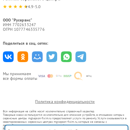
4.9-5.0
ООО "Русервис"
ИНН 7702633247
ОГРН 1077746335776
Поделиться в соц. сетях:
Мы принимаем
все формы оплаты
Политика конфиденциальности
Вся информация на сайте носит исключительно справочный характер.
Товарные знаки используются исключительно для описания устройств, в отношении которых
сервисные центры mgt.epson-fixim.ru предоставляют услуги по ремонту. Услуги оказываются в
неавторизованных сервисных центрах mgt.epson-fixim.ru, которые не связаны с
правообладателями товарных знаков или их официальными представителями.
Ремонт осуществляется для устройств, уже введенных в гражданский оборот в соответствии