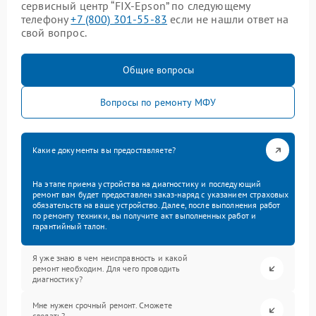
сервисный центр “FIX-Epson” по следующему
телефону
+7 (800) 301-55-83
если не нашли ответ на
свой вопрос.
Общие вопросы
Вопросы по ремонту МФУ
Какие документы вы предоставляете?
На этапе приема устройства на диагностику и последующий
ремонт вам будет предоставлен заказ-наряд с указанием страховых
обязательств на ваше устройство. Далее, после выполнения работ
по ремонту техники, вы получите акт выполненных работ и
гарантийный талон.
Я уже знаю в чем неисправность и какой
ремонт необходим. Для чего проводить
диагностику?
Мне нужен срочный ремонт. Сможете
сделать?