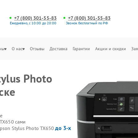
+7 (800) 301-55-83
+7 (800) 301-55-83
Ежедневно, с 10:00 до 20:00
Звонок бесплатный по РФ
ны
О нас
Отзывы
Доставка
Гарантии
Акции и скидки
Зая
ylus Photo
ске
е
 TX650 сами
до 3-х
pson Stylus Photo TX650