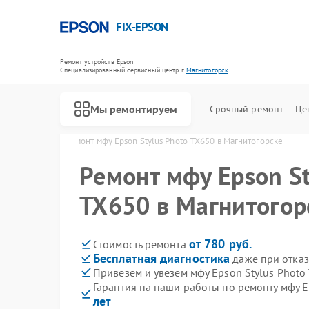
FIX-EPSON
Ремонт устройств Epson
Специализированный cервисный центр г.
Магнитогорск
Мы ремонтируем
Срочный ремонт
Це
в Магнитогорске
Ремонт мфу Epson Stylus Photo TX650 в Магнитогорске
Ремонт мфу Epson St
TX650 в Магнитогор
от 780 руб.
Стоимость ремонта
Бесплатная диагностика
даже при отказ
Привезем и увезем мфу Epson Stylus Photo
Гарантия на наши работы по ремонту мфу E
лет