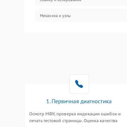
Механика и узлы
Программные сбои
Подключение и интерфейсы
Дисплей и органы управления
Изображение
Проблемы с механикой
1. Первичная диагностика
Питание и запуск
Осмотр МФУ, проверка индикации ошибок и
печать тестовой страницы. Оценка качества