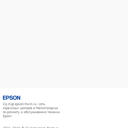
СЦ mgt.epson-fixim.ru - сеть
сервисных центров в Магнитогорске
по ремонту и обслуживанию техники
Epson
2021-2026 © СЦ mgt.epson-fixim.ru