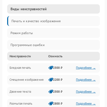
Виды неисправностей
Печать и качество изображения
Режим работы
Программные ошибки
Неисправности
Стоимость
Картриджи и расходники
Бледная печать
2500 ₽
Подробнее →
Сканер и копирование
Смещение изображения
2200 ₽
Подробнее →
Механика и узлы
Двоение текста
2500 ₽
Подробнее →
Программные сбои
Размытая печать
2800 ₽
Подробнее →
Подключение и интерфейсы