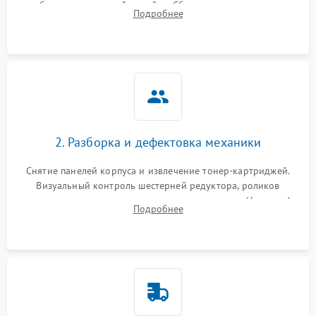
работы сканирующей линейки. Сбор данных о замятиях,
Подробнее
дефектах изображения или посторонних шумах при работе.
2. Разборка и дефектовка механики
Снятие панелей корпуса и извлечение тонер-картриджей.
Визуальный контроль шестерней редуктора, роликов
захвата, термопленки и прижимного вала в печи (фьюзере).
Подробнее
Проверка оптики сканера на загрязнения.