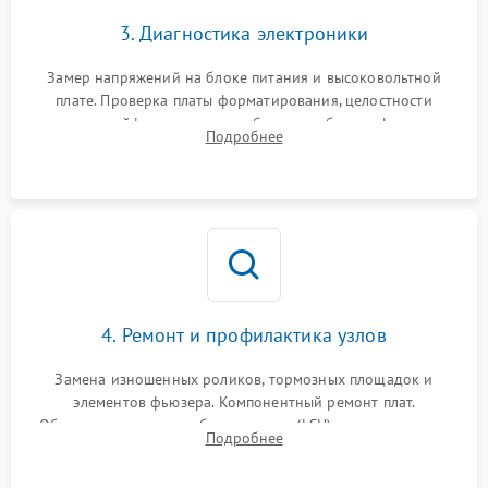
3. Диагностика электроники
Замер напряжений на блоке питания и высоковольтной
плате. Проверка платы форматирования, целостности
плоских шлейфов сканера и работоспособности флажков и
Подробнее
оптопар (датчиков прохождения бумаги).
4. Ремонт и профилактика узлов
Замена изношенных роликов, тормозных площадок и
элементов фьюзера. Компонентный ремонт плат.
Обязательная очистка блока лазера (LSU), зеркал и тракта
Подробнее
печати от просыпанного тонера и бумажной пыли.