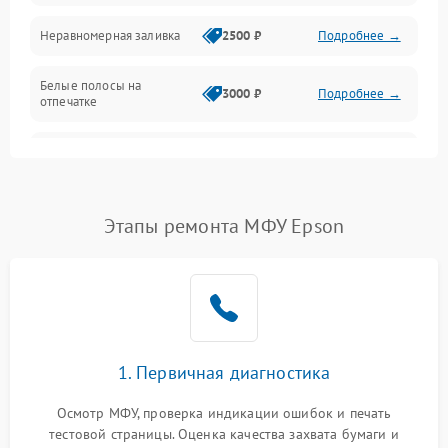
Неравномерная заливка
2500 ₽
Подробнее →
Дисплей и органы управления
Белые полосы на
Изображение
3000 ₽
Подробнее →
отпечатке
Проблемы с механикой
Чёрный фон на листе
3500 ₽
Подробнее →
Питание и запуск
Этапы ремонта МФУ Epson
1. Первичная диагностика
Осмотр МФУ, проверка индикации ошибок и печать
тестовой страницы. Оценка качества захвата бумаги и