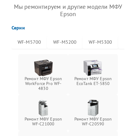
Мы ремонтируем и другие модели МФУ
Epson
Серии
WF-M5700
WF-M5200
WF-M5300
WF-
Ремонт МФУ Epson
Ремонт МФУ Epson
WorkForce Pro WF-
EcoTank ET-5850
4830
Ремонт МФУ Epson
Ремонт МФУ Epson
WF-C21000
WF-C20590