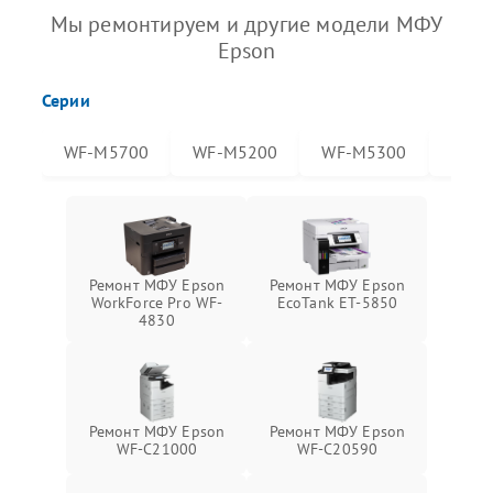
Мы ремонтируем и другие модели МФУ
Epson
Серии
WF-M5700
WF-M5200
WF-M5300
WF-
Ремонт МФУ Epson
Ремонт МФУ Epson
WorkForce Pro WF-
EcoTank ET-5850
4830
Ремонт МФУ Epson
Ремонт МФУ Epson
WF-C21000
WF-C20590