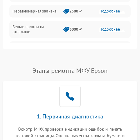
Неравномерная заливка
2500 ₽
Подробнее →
Дисплей и органы управления
Белые полосы на
Изображение
3000 ₽
Подробнее →
отпечатке
Проблемы с механикой
Чёрный фон на листе
3500 ₽
Подробнее →
Питание и запуск
Этапы ремонта МФУ Epson
1. Первичная диагностика
Осмотр МФУ, проверка индикации ошибок и печать
тестовой страницы. Оценка качества захвата бумаги и