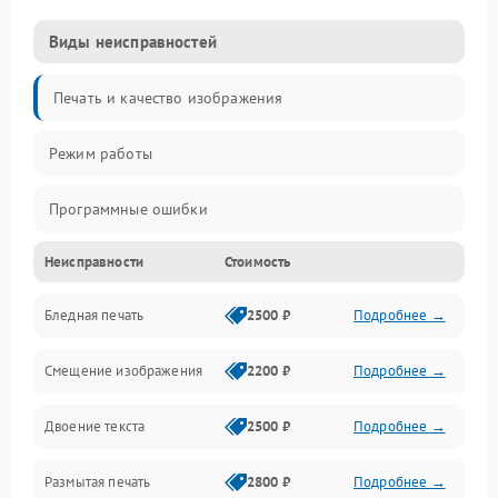
Виды неисправностей
Печать и качество изображения
Режим работы
Программные ошибки
Неисправности
Стоимость
Картриджи и расходники
Бледная печать
2500 ₽
Подробнее →
Сканер и копирование
Смещение изображения
2200 ₽
Подробнее →
Механика и узлы
Двоение текста
2500 ₽
Подробнее →
Программные сбои
Размытая печать
2800 ₽
Подробнее →
Подключение и интерфейсы