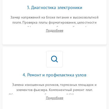
3. Диагностика электроники
Замер напряжений на блоке питания и высоковольтной
плате. Проверка платы форматирования, целостности
плоских шлейфов сканера и работоспособности флажков и
Подробнее
оптопар (датчиков прохождения бумаги).
4. Ремонт и профилактика узлов
Замена изношенных роликов, тормозных площадок и
элементов фьюзера. Компонентный ремонт плат.
Обязательная очистка блока лазера (LSU), зеркал и тракта
Подробнее
печати от просыпанного тонера и бумажной пыли.