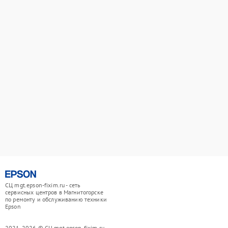
СЦ mgt.epson-fixim.ru - сеть
сервисных центров в Магнитогорске
по ремонту и обслуживанию техники
Epson
2021-2026 © СЦ mgt.epson-fixim.ru