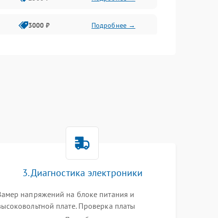
3000 ₽
Подробнее →
3500 ₽
Подробнее →
3. Диагностика электроники
Замер напряжений на блоке питания и
высоковольтной плате. Проверка платы
форматирования, целостности плоских шлейфов