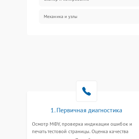
Механика и узлы
Программные сбои
Подключение и интерфейсы
Дисплей и органы управления
Изображение
Проблемы с механикой
1. Первичная диагностика
Питание и запуск
Осмотр МФУ, проверка индикации ошибок и
печать тестовой страницы. Оценка качества
захвата бумаги и работы сканирующей линейки