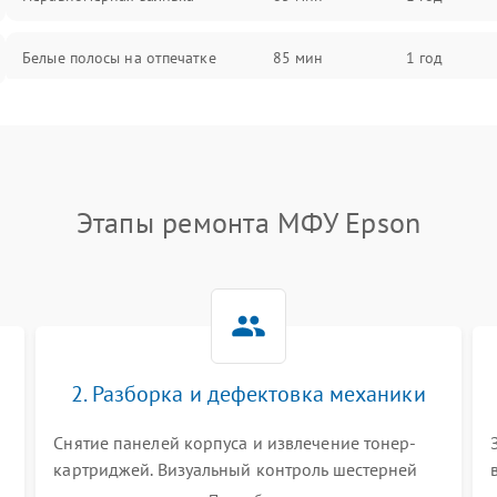
Белые полосы на отпечатке
85 мин
1 год
Чёрный фон на листе
85 мин
1 год
Этапы ремонта МФУ Epson
2. Разборка и дефектовка механики
Снятие панелей корпуса и извлечение тонер-
картриджей. Визуальный контроль шестерней
.
редуктора, роликов захвата, термопленки и