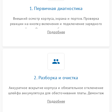
1. Первичная диагностика
Внешний осмотр корпуса, экрана и портов. Проверка
реакции на кнопку включения и подключение зарядного
устройства. Оценка потребления тока с помощью
Подробнее
лабораторного блока питания для локализации проблемы.
2. Разборка и очистка
Аккуратное вскрытие корпуса и обязательное отключение
шлейфа аккумулятора для обесточивания платы. Демонтаж
системы охлаждения, очистка кулера от пыли и удаление
Подробнее
высохшей термопасты с кристаллов чипов.