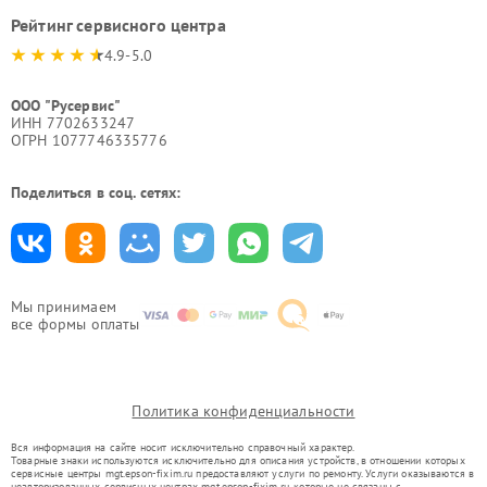
Рейтинг сервисного центра
4.9-5.0
ООО "Русервис"
ИНН 7702633247
ОГРН 1077746335776
Поделиться в соц. сетях:
Мы принимаем
все формы оплаты
Политика конфиденциальности
Вся информация на сайте носит исключительно справочный характер.
Товарные знаки используются исключительно для описания устройств, в отношении которых
сервисные центры mgt.epson-fixim.ru предоставляют услуги по ремонту. Услуги оказываются в
неавторизованных сервисных центрах mgt.epson-fixim.ru, которые не связаны с