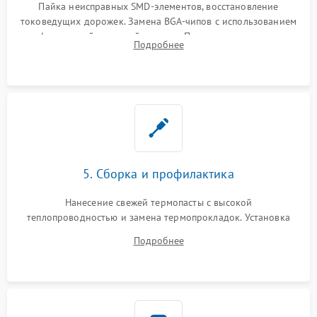
Пайка неисправных SMD-элементов, восстановление
токоведущих дорожек. Замена BGA-чипов с использованием
инфракрасной паяльной станции. Прошивка микросхемы
Подробнее
BIOS или замена поврежденных портов USB
5. Сборка и профилактика
Нанесение свежей термопасты с высокой
теплопроводностью и замена термопрокладок. Установка
системы охлаждения, подключение всех внутренних
Подробнее
шлейфов, модулей памяти и накопителей. Предварительная
сборка корпуса.