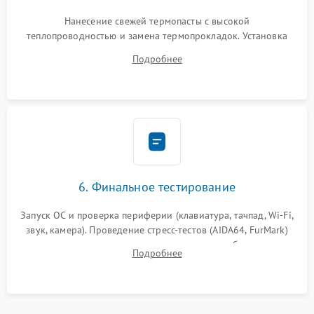
Нанесение свежей термопасты с высокой
теплопроводностью и замена термопрокладок. Установка
системы охлаждения, подключение всех внутренних
Подробнее
шлейфов, модулей памяти и накопителей. Предварительная
сборка корпуса.
6. Финальное тестирование
Запуск ОС и проверка периферии (клавиатура, тачпад, Wi-Fi,
звук, камера). Проведение стресс-тестов (AIDA64, FurMark)
для контроля температурного режима и стабильности
Подробнее
системы под пиковой нагрузкой.