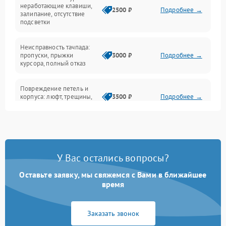
Интерфейсные проблемы
неработающие клавиши,
2500 ₽
Подробнее →
залипание, отсутствие
подсветки
Батарея
Неисправность тачпада:
Сеть и интернет
пропуски, прыжки
3000 ₽
Подробнее →
курсора, полный отказ
Система охлаждения
Повреждение петель и
корпуса: люфт, трещины,
3500 ₽
Подробнее →
деформация
Проблемы аккумулятора:
быстрая разрядка,
2500 ₽
Подробнее →
невозможность зарядки,
вздутие
У Вас остались вопросы?
Оставьте заявку, мы свяжемся с Вами в ближайшее
Неисправность зарядного
время
устройства или разъёма
2000 ₽
Подробнее →
питания
Заказать звонок
Перегрев из‑за пыли,