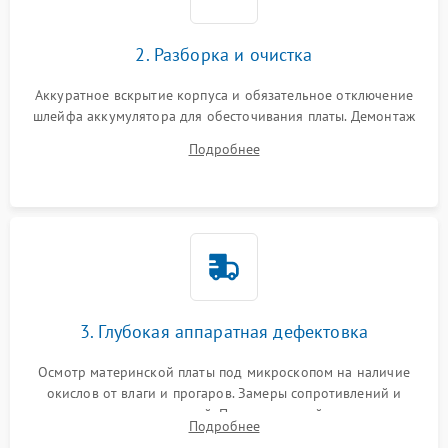
2. Разборка и очистка
Аккуратное вскрытие корпуса и обязательное отключение
шлейфа аккумулятора для обесточивания платы. Демонтаж
системы охлаждения, очистка кулера от пыли и удаление
Подробнее
высохшей термопасты с кристаллов чипов.
3. Глубокая аппаратная дефектовка
Осмотр материнской платы под микроскопом на наличие
окислов от влаги и прогаров. Замеры сопротивлений и
дежурных напряжений. Проверка цепей питания,
Подробнее
мультиконтроллера, процессора и видеочипа.