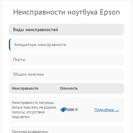
Неисправности ноутбука Epson
Виды неисправностей
Аппаратные неисправности
Порты
Общие поломки
Неисправности
Стоимость
Устройства
Неисправность матрицы:
Программные ошибки
битые пиксели, мерцание,
5000 ₽
Подробнее →
полосы, отсутствие
подсветки
Электрические и системные сбои
Поломка клавиатуры: