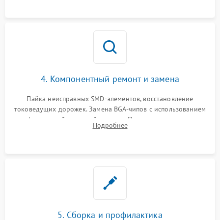
4. Компонентный ремонт и замена
Пайка неисправных SMD-элементов, восстановление
токоведущих дорожек. Замена BGA-чипов с использованием
инфракрасной паяльной станции. Прошивка микросхемы
Подробнее
BIOS или замена поврежденных портов USB
5. Сборка и профилактика