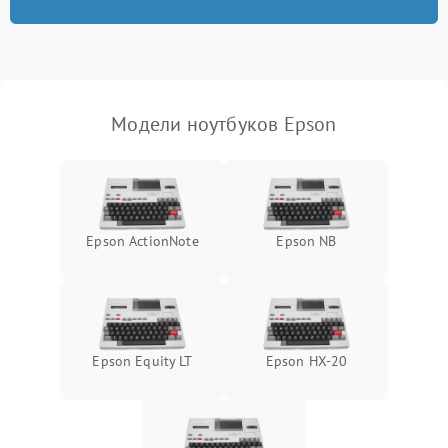
износа термопасты или
2500 ₽
Подробнее →
неисправности кулера
Выход из строя SSD или
HDD: медленная загрузка,
3000 ₽
Подробнее →
ошибки чтения,
пропадание диска
Модели ноутбуков Epson
Неисправность
оперативной памяти:
2000 ₽
Подробнее →
вылеты приложений,
синие экраны
Epson ActionNote
Epson NB
Проблемы Wi‑Fi или
2500 ₽
Подробнее →
Bluetooth модулей
Epson Equity LT
Epson HX-20