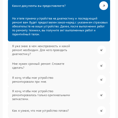
Какие документы вы предоставляете?
На этапе приема устройства на диагностику и последующий
ремонт вам будет предоставлен заказ-наряд с указанием страховых
обязательств на ваше устройство. Далее, после выполнения работ
по ремонту техники, вы получите акт выполненных работ и
гарантийный талон.
Я уже знаю в чем неисправность и какой
ремонт необходим. Для чего проводить
диагностику?
Мне нужен срочный ремонт. Сможете
сделать?
Я хочу, чтобы мое устройство
ремонтировали при мне.
Я хочу, чтобы мое устройство
ремонтировалось только оригинальными
запчастями.
Как я узнаю, что мое устройство готово?