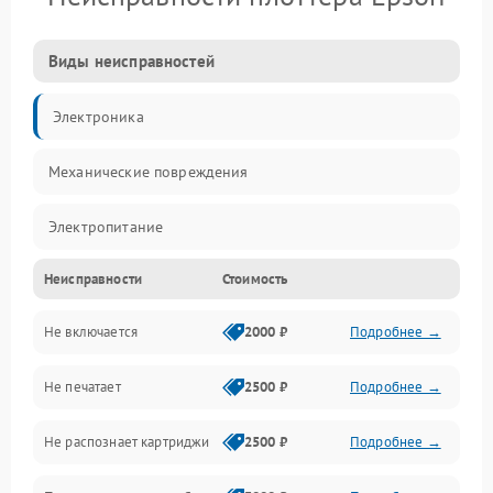
Виды неисправностей
Электроника
Механические повреждения
Электропитание
Неисправности
Стоимость
Работа системы
Не включается
2000 ₽
Подробнее →
Механика
Не печатает
2500 ₽
Подробнее →
Оптика
Не распознает картриджи
2500 ₽
Подробнее →
Программное обеспечение