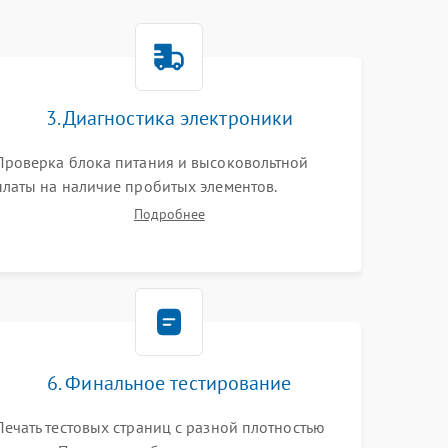
3. Диагностика электроники
Проверка блока питания и высоковольтной
платы на наличие пробитых элементов.
Тестирование платы форматирования,
Подробнее
целостности шлейфов, контактов картриджа и
оптопар (датчиков прохождения и наличия
бумаги).
6. Финальное тестирование
Печать тестовых страниц с разной плотностью