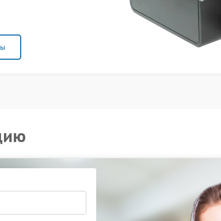
ны
цию