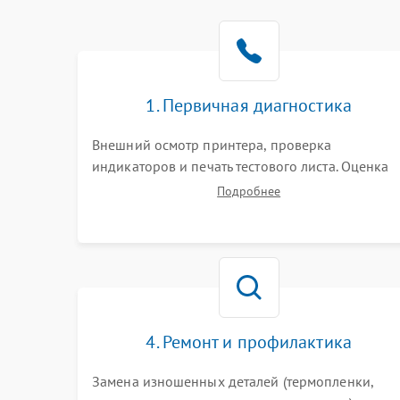
1. Первичная диагностика
Внешний осмотр принтера, проверка
индикаторов и печать тестового листа. Оценка
работы механизма подачи бумаги, выявление
Подробнее
посторонних шумов, замятий и первичный
анализ дефектов печати (полосы, фон, пробелы)
4. Ремонт и профилактика
Замена изношенных деталей (термопленки,