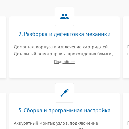
2. Разборка и дефектовка механики
Демонтаж корпуса и извлечение картриджей.
Детальный осмотр тракта прохождения бумаги,
шестерней привода, роликов захвата и узла
Подробнее
термозакрепления (фьюзера). Поиск
.
физического износа и повреждений деталей.
5. Сборка и программная настройка
Аккуратный монтаж узлов, подключение