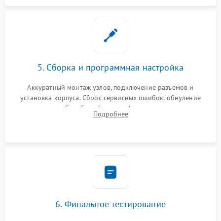
5. Сборка и программная настройка
Аккуратный монтаж узлов, подключение разъемов и
установка корпуса. Сброс сервисных ошибок, обнуление
счетчиков абсорбера (памперса) или узла переноса,
Подробнее
обновление прошивки и программная калибровка аппарата.
6. Финальное тестирование