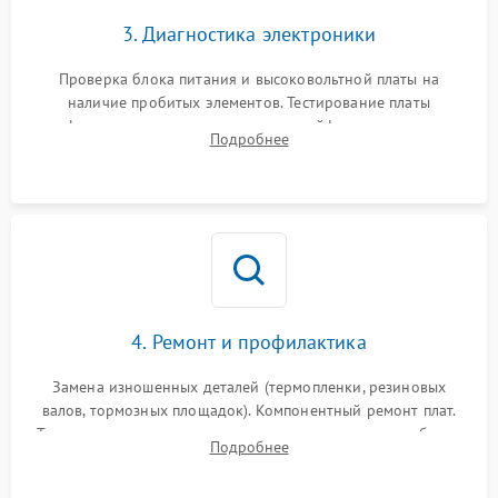
3. Диагностика электроники
Проверка блока питания и высоковольтной платы на
наличие пробитых элементов. Тестирование платы
форматирования, целостности шлейфов, контактов
Подробнее
картриджа и оптопар (датчиков прохождения и наличия
бумаги).
4. Ремонт и профилактика
Замена изношенных деталей (термопленки, резиновых
валов, тормозных площадок). Компонентный ремонт плат.
Тщательная очистка тракта печати, контактов и линз блока
Подробнее
лазера (LSU) от просыпанного тонера и пыли.