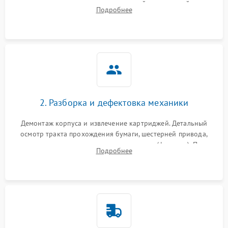
выявление посторонних шумов, замятий и первичный анализ
Подробнее
дефектов печати (полосы, фон, пробелы).
2. Разборка и дефектовка механики
Демонтаж корпуса и извлечение картриджей. Детальный
осмотр тракта прохождения бумаги, шестерней привода,
роликов захвата и узла термозакрепления (фьюзера). Поиск
Подробнее
физического износа и повреждений деталей.