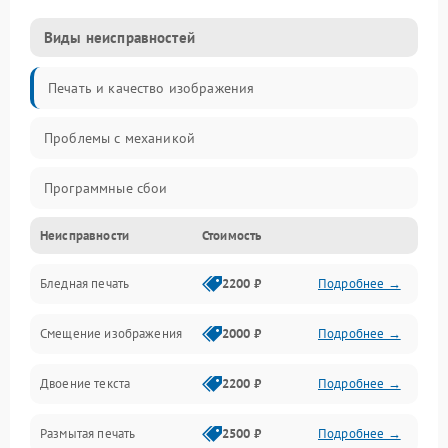
Виды неисправностей
Печать и качество изображения
Проблемы с механикой
Программные сбои
Неисправности
Стоимость
Программные ошибки
Бледная печать
2200 ₽
Подробнее →
Картриджи и расходники
Смещение изображения
2000 ₽
Подробнее →
Механика и узлы
Двоение текста
2200 ₽
Подробнее →
Подключение и интерфейсы
Размытая печать
2500 ₽
Подробнее →
Панель управления и индикация