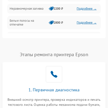
Неравномерная заливка
2200 ₽
Подробнее →
Режим работы
Белые полосы на
Питание и запуск
2800 ₽
Подробнее →
отпечатке
Изображение
Чёрный фон на листе
3000 ₽
Подробнее →
Перекос изображения
2000 ₽
Подробнее →
Этапы ремонта принтера Epson
1. Первичная диагностика
Внешний осмотр принтера, проверка индикаторов и печать
тестового листа. Оценка работы механизма подачи бумаги,