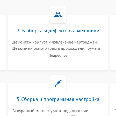
2. Разборка и дефектовка механики
Демонтаж корпуса и извлечение картриджей.
Детальный осмотр тракта прохождения бумаги,
шестерней привода, роликов захвата и узла
Подробнее
термозакрепления (фьюзера). Поиск
.
физического износа и повреждений деталей.
5. Сборка и программная настройка
Аккуратный монтаж узлов, подключение