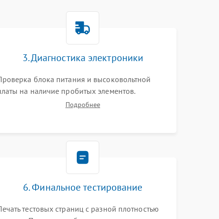
3. Диагностика электроники
Проверка блока питания и высоковольтной
платы на наличие пробитых элементов.
Тестирование платы форматирования,
Подробнее
целостности шлейфов, контактов картриджа и
оптопар (датчиков прохождения и наличия
бумаги).
6. Финальное тестирование
Печать тестовых страниц с разной плотностью