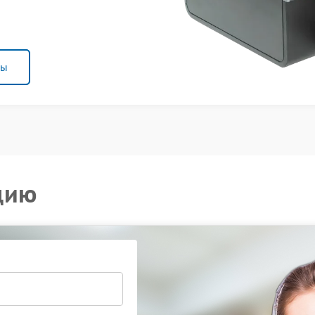
ны
цию