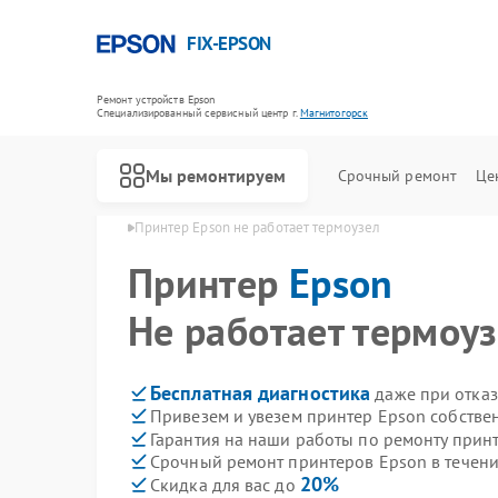
FIX-EPSON
Ремонт устройств Epson
Специализированный cервисный центр г.
Магнитогорск
Мы ремонтируем
Срочный ремонт
Це
son в Магнитогорске
Принтер Epson не работает термоузел
Принтер
Epson
Не работает термоу
Бесплатная диагностика
даже при отказ
Привезем и увезем принтер Epson собстве
Гарантия на наши работы по ремонту прин
Срочный ремонт принтеров Epson в течени
20%
Скидка для вас до