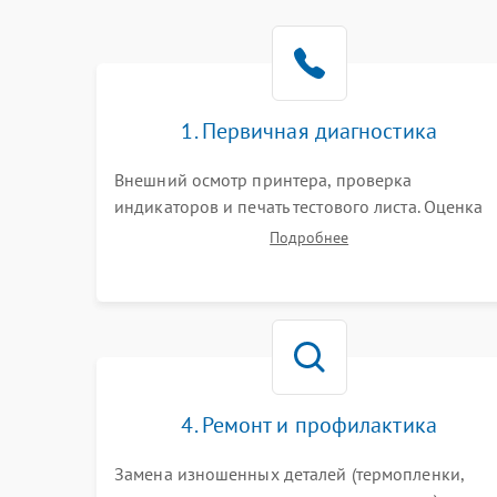
1. Первичная диагностика
Внешний осмотр принтера, проверка
индикаторов и печать тестового листа. Оценка
работы механизма подачи бумаги, выявление
Подробнее
посторонних шумов, замятий и первичный
анализ дефектов печати (полосы, фон, пробелы)
4. Ремонт и профилактика
Замена изношенных деталей (термопленки,