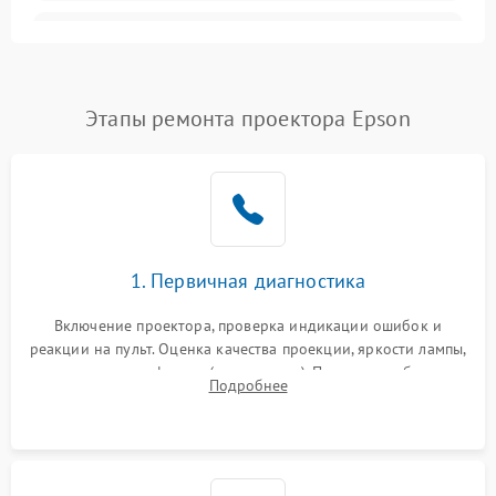
Залипание изображения
4500 ₽
Подробнее →
(image retention)
Нестабильная яркость или
Этапы ремонта проектора Epson
4000 ₽
Подробнее →
контраст
Неравномерная подсветка
4500 ₽
Подробнее →
экрана
Не работает
автоматическая коррекция
3000 ₽
Подробнее →
1. Первичная диагностика
трапеции (Keystone)
Включение проектора, проверка индикации ошибок и
Проблемы с
реакции на пульт. Оценка качества проекции, яркости лампы,
масштабированием
3500 ₽
Подробнее →
наличия артефактов (точки, пятна). Проверка работы
изображения
Подробнее
системы охлаждения по уровню шума вентиляторов.