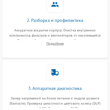
2. Разборка и профилактика
Аккуратное вскрытие корпуса. Очистка внутренних
компонентов, фильтров и вентиляторов от накопившейся
пыли. Визуальный осмотр блока питания, балласта лампы и
Подробнее
материнской платы на наличие прогаров или вздутых
элементов.
3. Аппаратная диагностика
Замер напряжений на блоке питания и модуле розжига
(балласте). Проверка целостности цветового колеса (DLP)
или поляризаторов (LCD). Тестирование DMD-чипа, датчиков