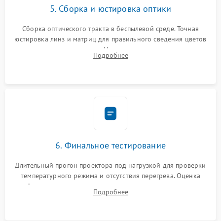
5. Сборка и юстировка оптики
Сборка оптического тракта в беспылевой среде. Точная
юстировка линз и матриц для правильного сведения цветов
и устранения размытия. Надежное подключение всех
Подробнее
шлейфов, установка датчиков и закрытие корпуса
устройства.
6. Финальное тестирование
Длительный прогон проектора под нагрузкой для проверки
температурного режима и отсутствия перегрева. Оценка
фокуса, контрастности и цветопередачи на тестовых
Подробнее
таблицах. Проверка работы всех видеовходов и кнопок
управления.