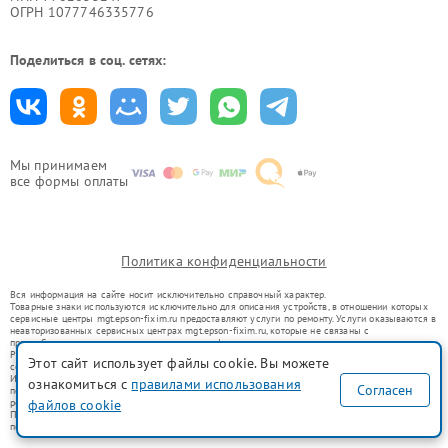
ОГРН 1077746335776
Поделиться в соц. сетях:
Мы принимаем
все формы оплаты
Политика конфиденциальности
Вся информация на сайте носит исключительно справочный характер.
Товарные знаки используются исключительно для описания устройств, в отношении которых
сервисные центры mgt.epson-fixim.ru предоставляют услуги по ремонту. Услуги оказываются в
неавторизованных сервисных центрах mgt.epson-fixim.ru, которые не связаны с
правообладателями товарных знаков или их официальными представителями.
Ремонт осуществляется для устройств, уже введенных в гражданский оборот в соответствии
Этот сайт использует файлы cookie. Вы можете
со статьей 1487 ГК РФ.
Использование товарных знаков не преследует цели индивидуализации услуг или введения
ознакомиться с
правилами использования
Согласен
потребителей в заблуждение, а служит для информирования о предоставляемых услугах по
ремонту техники указанных брендов.
файлов cookie
Представленная на сайте информация не является публичной офертой, определяемой
положениями Статьи 437(2) Гражданского кодекса РФ