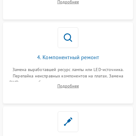
Подробнее
температуры и оптопар с помощью мультиметра и
осциллографа.
4. Компонентный ремонт
Замена выработавшей ресурс лампы или LED-источника.
Перепайка неисправных компонентов на платах. Замена
DMD-чипа при битых пикселях, установка нового цветового
Подробнее
колеса или восстановление сгоревших поляризационных
пленок.