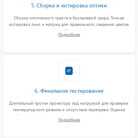
5. Сборка и юстировка оптики
Сборка оптического тракта в беспылевой среде. Точная
юстировка линз и матриц для правильного сведения цветов
и устранения размытия. Надежное подключение всех
Подробнее
шлейфов, установка датчиков и закрытие корпуса
устройства.
6. Финальное тестирование
Длительный прогон проектора под нагрузкой для проверки
температурного режима и отсутствия перегрева. Оценка
фокуса, контрастности и цветопередачи на тестовых
Подробнее
таблицах. Проверка работы всех видеовходов и кнопок
управления.