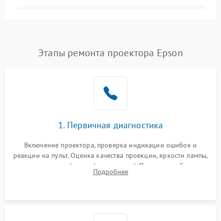
Залипание изображения
4500 ₽
Подробнее →
(image retention)
Нестабильная яркость или
Этапы ремонта проектора Epson
4000 ₽
Подробнее →
контраст
Неравномерная подсветка
4500 ₽
Подробнее →
экрана
Не работает
автоматическая коррекция
3000 ₽
Подробнее →
1. Первичная диагностика
трапеции (Keystone)
Включение проектора, проверка индикации ошибок и
Проблемы с
реакции на пульт. Оценка качества проекции, яркости лампы,
масштабированием
3500 ₽
Подробнее →
наличия артефактов (точки, пятна). Проверка работы
изображения
Подробнее
системы охлаждения по уровню шума вентиляторов.