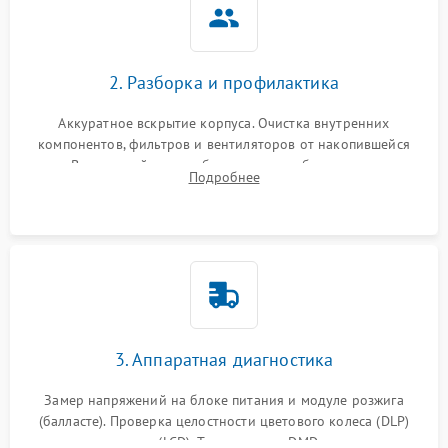
2. Разборка и профилактика
Аккуратное вскрытие корпуса. Очистка внутренних
компонентов, фильтров и вентиляторов от накопившейся
пыли. Визуальный осмотр блока питания, балласта лампы и
Подробнее
материнской платы на наличие прогаров или вздутых
элементов.
3. Аппаратная диагностика
Замер напряжений на блоке питания и модуле розжига
(балласте). Проверка целостности цветового колеса (DLP)
или поляризаторов (LCD). Тестирование DMD-чипа, датчиков