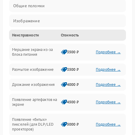
Общие поломки
Изображение
Неисправности
Стоимость
Лампа подсветки
Мерцание экрана из-за
Неисправность управления и интерфейсов
3500 ₽
Подробнее →
блока питания
Прочие неисправности
Размытое изображение
3500 ₽
Подробнее →
Режим работы
Дрожание изображения
4000 ₽
Подробнее →
Неисправность звука
Появление артефактов на
4500 ₽
Подробнее →
экране
Появление «битых»
пикселей (для DLP/LED
5000 ₽
Подробнее →
проекторов)