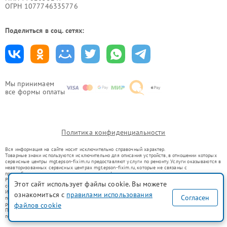
ОГРН 1077746335776
Поделиться в соц. сетях:
Мы принимаем
все формы оплаты
Политика конфиденциальности
Вся информация на сайте носит исключительно справочный характер.
Товарные знаки используются исключительно для описания устройств, в отношении которых
сервисные центры mgt.epson-fixim.ru предоставляют услуги по ремонту. Услуги оказываются в
неавторизованных сервисных центрах mgt.epson-fixim.ru, которые не связаны с
правообладателями товарных знаков или их официальными представителями.
Ремонт осуществляется для устройств, уже введенных в гражданский оборот в соответствии
Этот сайт использует файлы cookie. Вы можете
со статьей 1487 ГК РФ.
Использование товарных знаков не преследует цели индивидуализации услуг или введения
ознакомиться с
правилами использования
Согласен
потребителей в заблуждение, а служит для информирования о предоставляемых услугах по
ремонту техники указанных брендов.
файлов cookie
Представленная на сайте информация не является публичной офертой, определяемой
положениями Статьи 437(2) Гражданского кодекса РФ