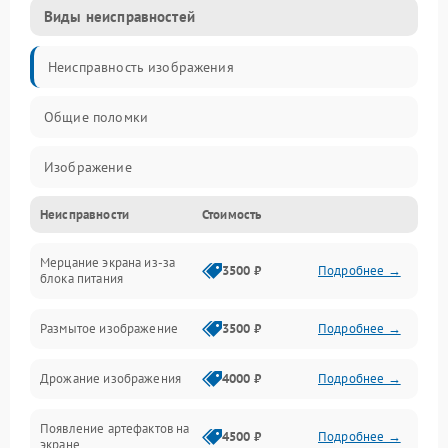
Виды неисправностей
Неисправность изображения
Общие поломки
Изображение
Неисправности
Стоимость
Лампа подсветки
Мерцание экрана из-за
Неисправность управления и интерфейсов
3500 ₽
Подробнее →
блока питания
Прочие неисправности
Размытое изображение
3500 ₽
Подробнее →
Режим работы
Дрожание изображения
4000 ₽
Подробнее →
Неисправность звука
Появление артефактов на
4500 ₽
Подробнее →
экране