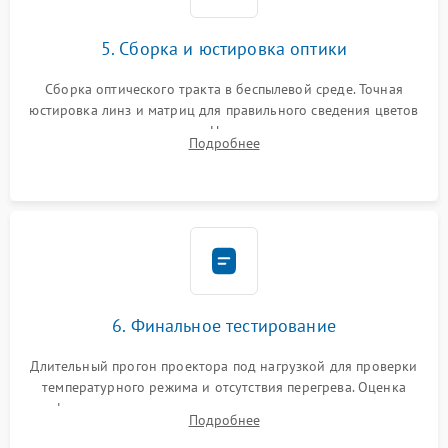
5. Сборка и юстировка оптики
Сборка оптического тракта в беспылевой среде. Точная
юстировка линз и матриц для правильного сведения цветов
и устранения размытия. Надежное подключение всех
Подробнее
шлейфов, установка датчиков и закрытие корпуса
устройства.
6. Финальное тестирование
Длительный прогон проектора под нагрузкой для проверки
температурного режима и отсутствия перегрева. Оценка
фокуса, контрастности и цветопередачи на тестовых
Подробнее
таблицах. Проверка работы всех видеовходов и кнопок