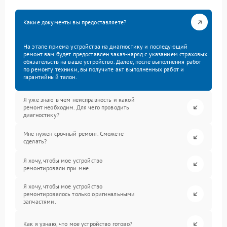
Какие документы вы предоставляете?
На этапе приема устройства на диагностику и последующий
ремонт вам будет предоставлен заказ-наряд с указанием страховых
обязательств на ваше устройство. Далее, после выполнения работ
по ремонту техники, вы получите акт выполненных работ и
гарантийный талон.
Я уже знаю в чем неисправность и какой
ремонт необходим. Для чего проводить
диагностику?
Мне нужен срочный ремонт. Сможете
сделать?
Я хочу, чтобы мое устройство
ремонтировали при мне.
Я хочу, чтобы мое устройство
ремонтировалось только оригинальными
запчастями.
Как я узнаю, что мое устройство готово?