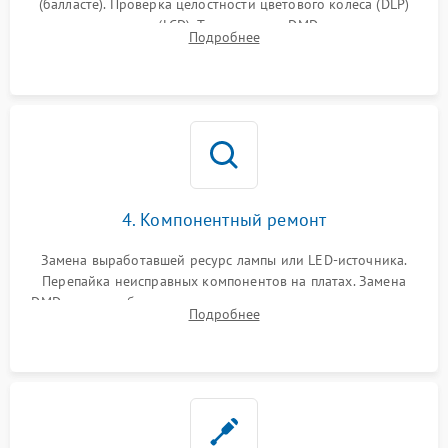
(балласте). Проверка целостности цветового колеса (DLP)
или поляризаторов (LCD). Тестирование DMD-чипа, датчиков
Подробнее
температуры и оптопар с помощью мультиметра и
осциллографа.
4. Компонентный ремонт
Замена выработавшей ресурс лампы или LED-источника.
Перепайка неисправных компонентов на платах. Замена
DMD-чипа при битых пикселях, установка нового цветового
Подробнее
колеса или восстановление сгоревших поляризационных
пленок.