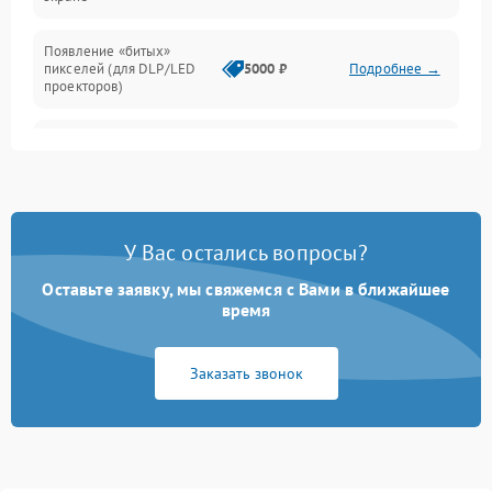
Появление «битых»
пикселей (для DLP/LED
5000 ₽
Подробнее →
проекторов)
Залипание изображения
4500 ₽
Подробнее →
(image retention)
Нестабильная яркость или
4000 ₽
Подробнее →
контраст
У Вас остались вопросы?
Неравномерная подсветка
Оставьте заявку, мы свяжемся с Вами в ближайшее
4500 ₽
Подробнее →
экрана
время
Не работает
Заказать звонок
автоматическая коррекция
3000 ₽
Подробнее →
трапеции (Keystone)
Проблемы с
масштабированием
3500 ₽
Подробнее →
изображения