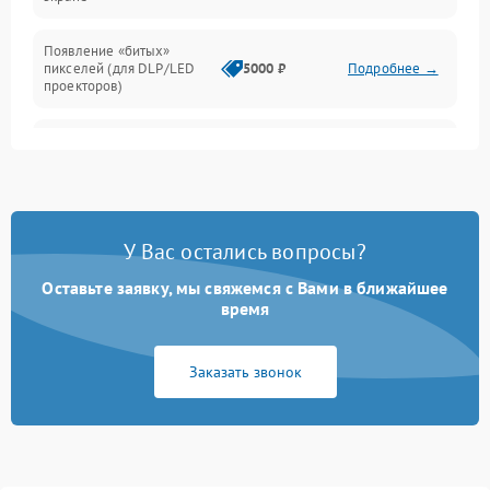
Появление «битых»
пикселей (для DLP/LED
5000 ₽
Подробнее →
проекторов)
Залипание изображения
4500 ₽
Подробнее →
(image retention)
Нестабильная яркость или
4000 ₽
Подробнее →
контраст
У Вас остались вопросы?
Неравномерная подсветка
Оставьте заявку, мы свяжемся с Вами в ближайшее
4500 ₽
Подробнее →
экрана
время
Не работает
Заказать звонок
автоматическая коррекция
3000 ₽
Подробнее →
трапеции (Keystone)
Проблемы с
масштабированием
3500 ₽
Подробнее →
изображения