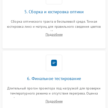
5. Сборка и юстировка оптики
Сборка оптического тракта в беспылевой среде. Точная
юстировка линз и матриц для правильного сведения цветов
и устранения размытия. Надежное подключение всех
Подробнее
шлейфов, установка датчиков и закрытие корпуса
устройства.
6. Финальное тестирование
Длительный прогон проектора под нагрузкой для проверки
температурного режима и отсутствия перегрева. Оценка
фокуса, контрастности и цветопередачи на тестовых
Подробнее
таблицах. Проверка работы всех видеовходов и кнопок