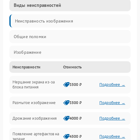
Виды неисправностей
Неисправность изображения
Общие поломки
Изображение
Неисправности
Стоимость
Лампа подсветки
Мерцание экрана из-за
Неисправность управления и интерфейсов
3500 ₽
Подробнее →
блока питания
Прочие неисправности
Размытое изображение
3500 ₽
Подробнее →
Режим работы
Дрожание изображения
4000 ₽
Подробнее →
Неисправность звука
Появление артефактов на
4500 ₽
Подробнее →
экране