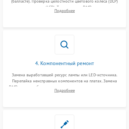
(балласте). Проверка целостности цветового колеса (DLP)
или поляризаторов (LCD). Тестирование DMD-чипа, датчиков
Подробнее
температуры и оптопар с помощью мультиметра и
осциллографа.
4. Компонентный ремонт
Замена выработавшей ресурс лампы или LED-источника.
Перепайка неисправных компонентов на платах. Замена
DMD-чипа при битых пикселях, установка нового цветового
Подробнее
колеса или восстановление сгоревших поляризационных
пленок.