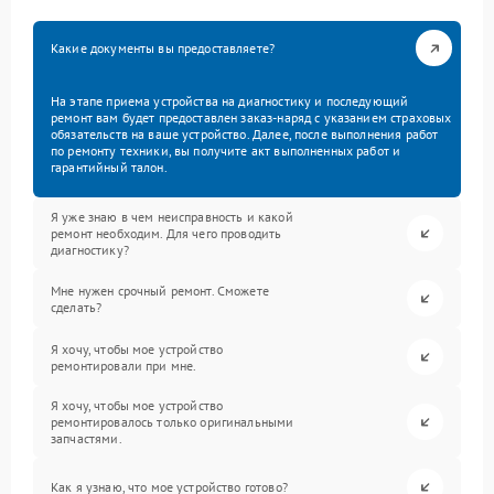
Какие документы вы предоставляете?
На этапе приема устройства на диагностику и последующий
ремонт вам будет предоставлен заказ-наряд с указанием страховых
обязательств на ваше устройство. Далее, после выполнения работ
по ремонту техники, вы получите акт выполненных работ и
гарантийный талон.
Я уже знаю в чем неисправность и какой
ремонт необходим. Для чего проводить
диагностику?
Мне нужен срочный ремонт. Сможете
сделать?
Я хочу, чтобы мое устройство
ремонтировали при мне.
Я хочу, чтобы мое устройство
ремонтировалось только оригинальными
запчастями.
Как я узнаю, что мое устройство готово?