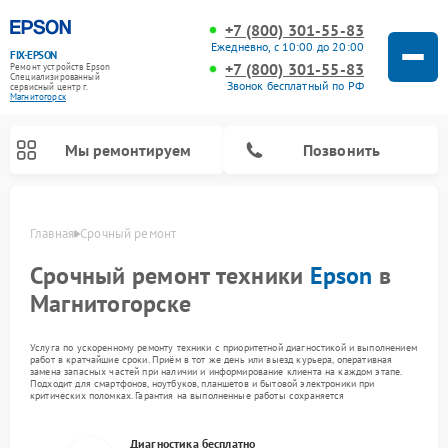
+7 (800) 301-55-83
Ежедневно, с 10:00 до 20:00
FIX-EPSON
+7 (800) 301-55-83
Ремонт устройств Epson
Специализированный
Звонок бесплатный по РФ
cервисный центр г.
Магнитогорск
Мы ремонтируем
Позвонить
Главная
Срочный ремонт
Срочный ремонт техники
Epson
в
Магнитогорске
Услуга по ускоренному ремонту техники с приоритетной диагностикой и выполнением
работ в кратчайшие сроки. Приём в тот же день или выезд курьера, оперативная
замена запасных частей при наличии и информирование клиента на каждом этапе.
Подходит для смартфонов, ноутбуков, планшетов и бытовой электроники при
критических поломках. Гарантия на выполненные работы сохраняется
Диагностика бесплатно