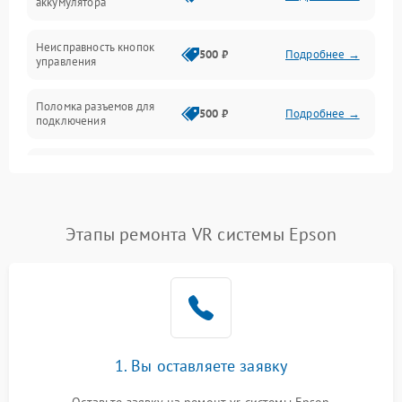
аккумулятора
Механика
Неисправность кнопок
500 ₽
Подробнее →
управления
Поломка разъемов для
500 ₽
Подробнее →
подключения
Неисправность системы
1000 ₽
Подробнее →
звука
Повреждение проводов
500 ₽
Подробнее →
Этапы ремонта VR системы Epson
Неисправность системы
1000 ₽
Подробнее →
защиты от перегрузок
Поломка системы
автоматического
1000 ₽
Подробнее →
отключения
1. Вы оставляете заявку