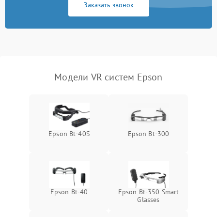
Заказать звонок
отключения
Неисправность системы
защиты от короткого
1000 ₽
Подробнее →
замыкания
Повреждение системы
1000 ₽
Подробнее →
Модели VR систем Epson
защиты от перегрева
Неисправность системы
защиты от
1000 ₽
Подробнее →
перенапряжения
Epson Bt-40S
Epson Bt-300
Неисправность системы
1000 ₽
Подробнее →
защиты от замыкания
Повреждение системы
1000 ₽
Подробнее →
защиты от перегрузок
Epson Bt-40
Epson Bt-350 Smart
Glasses
Неисправность системы
1000 ₽
Подробнее →
защиты от перегрева