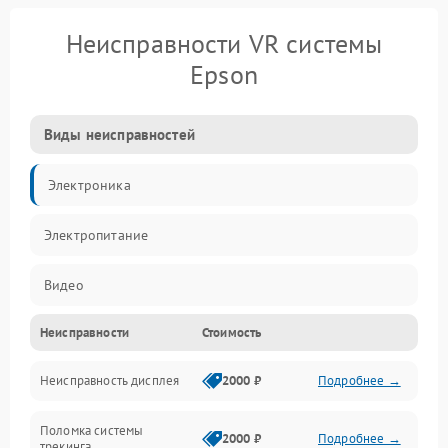
Неисправности VR системы
Epson
Виды неисправностей
Электроника
Электропитание
Видео
Неисправности
Стоимость
ПО
Неисправность дисплея
2000 ₽
Подробнее →
Сенсоры
Поломка системы
Механические повреждения
2000 ₽
Подробнее →
трекинга